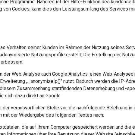
liche Programme. Näheres ist der Hilfe-Funktion des kundense
ng von Cookies, kann dies den Leistungsumfang des Services min
 das Verhalten seiner Kunden im Rahmen der Nutzung seines Serv
nymisierte Nutzungsprofile erstellt. Die Erstellung der Nutzun
verbessern.
n der Web-Analyse auch Google Analytics, einen Web-Analysedien
r Erweiterung „_anonymizeIp()" nutzt. Dadurch werden die IP-Adre
 diesem Zusammenhang stattfindenden Datenerhebung und -speich
e sich dazu direkt an Google
 der verantwortlichen Stelle vor, die nachfolgende Belehrung in
 mit der Wiedergabe des folgenden Textes nach:
extdateien, die auf Ihrem Computer gespeichert werden und die 
en Informationen über Ihre Benutzung dieser Website (einschlie