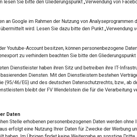
n lesen Sie bitte den Gliederungspunkt „Verwendung von Facebo
n an Google im Rahmen der Nutzung von Analyseprogrammen durc
rt übermittelt wird. Lesen Sie dazu bitte den Punkt „Verwendun
oder Youtube-Account besitzen, können personenbezogene Daten 
enexport zu verhindern beachten Sie bitte den Gliederungspunk
eten Dienstleister haben ihren Sitz und betreiben ihre IT-Infrast
d-basierenden Diensten. Mit den Dienstleistern bestehen Verträg
nie (95/46/EG) und des deutschen Datenschutzrechts, bzw., ab
nstleistern bleibt der FV Wendelstein die für die Verarbeitung ve
er Daten
chen Stelle erhobenen personenbezogenen Daten werden ohne Ihr
naus erfolgt eine Nutzung Ihrer Daten für Zwecke der Werbung un
eilt haben. Im Übrigen findet keine Weitergabe an sonstige Dritte 