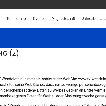
Tennishalle
Events
Mitgliedschaft
Jahresbericht
g (2)
 Wendelstein) nimmt als Anbieter der WebSite www.fv-wendelste
gestaltet seine WebSite so, dass nur so wenige personenbezoge
n personenbezogene Daten zu Werbezwecken an Dritte vermietet
sonenbezogenen Daten für Werbe- oder Marketingzwecke genutz
 FV Wendelstein nur solche Personen, die diese Daten zur Durc