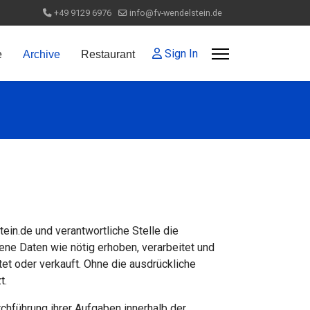
+49 9129 6976
info@fv-wendelstein.de
Sign In
e
Archive
Restaurant
in.de und verantwortliche Stelle die
ne Daten wie nötig erhoben, verarbeitet und
 oder verkauft. Ohne die ausdrückliche
t.
hführung ihrer Aufgaben innerhalb der