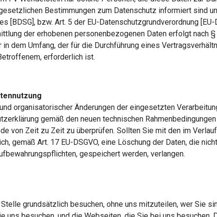
ie gesetzlichen Bestimmungen zum Datenschutz informiert sind u
[BDSG], bzw. Art. 5 der EU-Datenschutzgrundverordnung [EU-DSG
ittlung der erhobenen personenbezogenen Daten erfolgt nach §
ur in dem Umfang, der für die Durchführung eines Vertragsverhä
etroffenem, erforderlich ist.
atennutzung
s und organisatorischer Änderungen der eingesetzten Verarbeitu
hutzerklärung gemäß den neuen technischen Rahmenbedingungen w
 von Zeit zu Zeit zu überprüfen. Sollten Sie mit den im Verlau
tlich, gemäß Art. 17 EU-DSGVO, eine Löschung der Daten, die nich
Aufbewahrungspflichten, gespeichert werden, verlangen.
Stelle grundsätzlich besuchen, ohne uns mitzuteilen, wer Sie sin
ie uns besuchen, und die Webseiten, die Sie bei uns besuchen. 