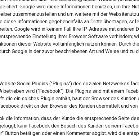
peichert. Google wird diese Informationen benutzen, um Ihre N
treiber zusammenzustellen und um weitere mit der Websitenutz
e diese Informationen gegebenenfalls an Dritte übertragen, sof
beiten. Google wird in keinem Fall Ihre IP-Adresse mit anderen 
entsprechende Einstellung Ihrer Browser Software verhindern; wir
ktionen dieser Website vollumfänglich nutzen können. Durch die
durch Google in der zuvor beschriebenen Art und Weise und zu 
 Website Social Plugins ("Plugins") des sozialen Netzwerkes fa
USA betrieben wird ("Facebook"). Die Plugins sind mit einem Fa
ft, die ein solches PlugIn enthält, baut der Browser des Kunden
 Facebook direkt an den Browser des Kunden übermittelt und vo
k die Information, dass der Kunde die entsprechende Seite des I
ingeloggt, kann Facebook den Besuch des Kunden seinem Faceb
 mir" Button betätigen oder einen Kommentar abgibt, wird die en