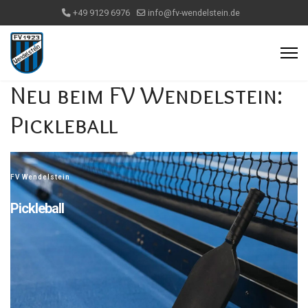
+49 9129 6976
info@fv-wendelstein.de
Neu beim FV Wendelstein:
Pickleball
FV Wendelstein
Pickleball