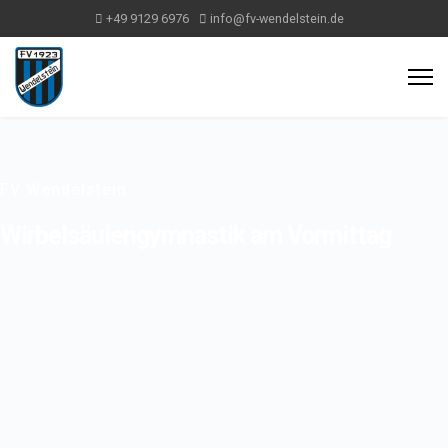
+49 9129 6976
info@fv-wendelstein.de
FV Wendelstein
Wirbelsäulengymnastik am Vormittag