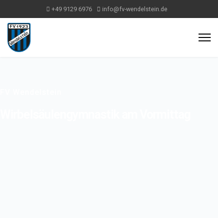
+49 9129 6976
info@fv-wendelstein.de
FV Wendelstein
Wirbelsäulengymnastik am Vormittag