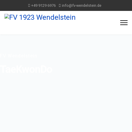
+49 9129 6976
info@fv-wendelstein.de
FV Wendelstein
TaeKwonDo