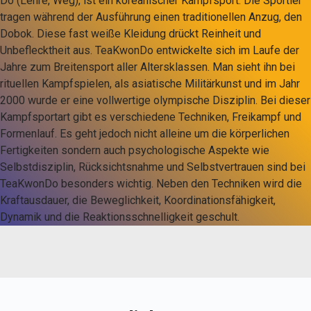
Do (Lehre, Weg), ist ein koreanischer Kampfsport. Die Sportler
tragen während der Ausführung einen traditionellen Anzug, den
Dobok. Diese fast weiße Kleidung drückt Reinheit und
Unbeflecktheit aus. TeaKwonDo entwickelte sich im Laufe der
Jahre zum Breitensport aller Altersklassen. Man sieht ihn bei
rituellen Kampfspielen, als asiatische Militärkunst und im Jahr
2000 wurde er eine vollwertige olympische Disziplin. Bei dieser
Kampfsportart gibt es verschiedene Techniken, Freikampf und
Formenlauf. Es geht jedoch nicht alleine um die körperlichen
Fertigkeiten sondern auch psychologische Aspekte wie
Selbstdisziplin, Rücksichtsnahme und Selbstvertrauen sind bei
TeaKwonDo besonders wichtig. Neben den Techniken wird die
Kraftausdauer, die Beweglichkeit, Koordinationsfähigkeit,
Dynamik und die Reaktionsschnelligkeit geschult.