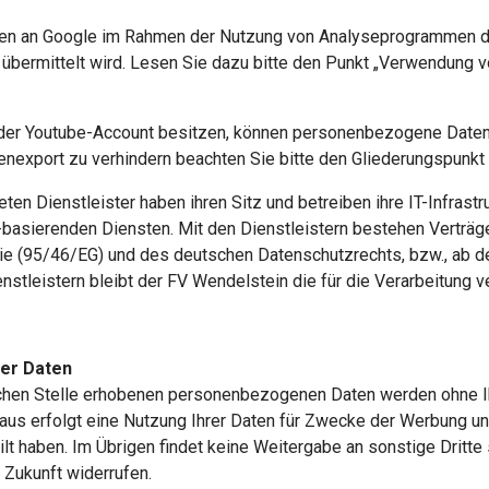
n an Google im Rahmen der Nutzung von Analyseprogrammen durc
rt übermittelt wird. Lesen Sie dazu bitte den Punkt „Verwendun
oder Youtube-Account besitzen, können personenbezogene Daten 
enexport zu verhindern beachten Sie bitte den Gliederungspunk
eten Dienstleister haben ihren Sitz und betreiben ihre IT-Infrast
d-basierenden Diensten. Mit den Dienstleistern bestehen Verträg
nie (95/46/EG) und des deutschen Datenschutzrechts, bzw., ab
nstleistern bleibt der FV Wendelstein die für die Verarbeitung ve
er Daten
chen Stelle erhobenen personenbezogenen Daten werden ohne Ihr
naus erfolgt eine Nutzung Ihrer Daten für Zwecke der Werbung un
eilt haben. Im Übrigen findet keine Weitergabe an sonstige Dritte 
e Zukunft widerrufen.