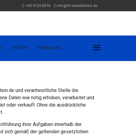
+49 9129 6976
info@fv-wendelstein.de
Sign In
e
Archive
Restaurant
in.de und verantwortliche Stelle die
ne Daten wie nötig erhoben, verarbeitet und
 oder verkauft. Ohne die ausdrückliche
t.
hführung ihrer Aufgaben innerhalb der
nd sich gemäß der geltenden gesetzlichen