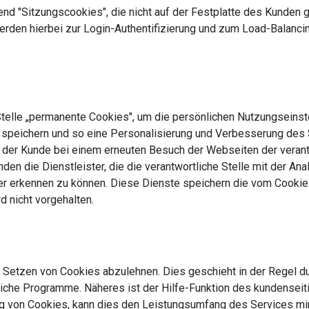
end "Sitzungscookies", die nicht auf der Festplatte des Kunden
rden hierbei zur Login-Authentifizierung und zum Load-Balanci
Stelle „permanente Cookies", um die persönlichen Nutzungseinste
 zu speichern und so eine Personalisierung und Verbesserung des
 der Kunde bei einem erneuten Besuch der Webseiten der verant
en die Dienstleister, die die verantwortliche Stelle mit der Ana
 erkennen zu können. Diese Dienste speichern die vom Cookie 
 nicht vorgehalten.
s Setzen von Cookies abzulehnen. Dies geschieht in der Regel d
liche Programme. Näheres ist der Hilfe-Funktion des kundense
ng von Cookies, kann dies den Leistungsumfang des Services min