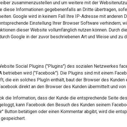
treiber zusammenzustellen und um weitere mit der Websitenutz
e diese Informationen gegebenenfalls an Dritte übertragen, sof
beiten. Google wird in keinem Fall Ihre IP-Adresse mit anderen 
entsprechende Einstellung Ihrer Browser Software verhindern; wir
ktionen dieser Website vollumfänglich nutzen können. Durch die
durch Google in der zuvor beschriebenen Art und Weise und zu 
 Website Social Plugins ("Plugins") des sozialen Netzwerkes fa
USA betrieben wird ("Facebook"). Die Plugins sind mit einem Fa
ft, die ein solches PlugIn enthält, baut der Browser des Kunden
 Facebook direkt an den Browser des Kunden übermittelt und vo
k die Information, dass der Kunde die entsprechende Seite des I
ingeloggt, kann Facebook den Besuch des Kunden seinem Faceb
 mir" Button betätigen oder einen Kommentar abgibt, wird die en
 gespeichert.