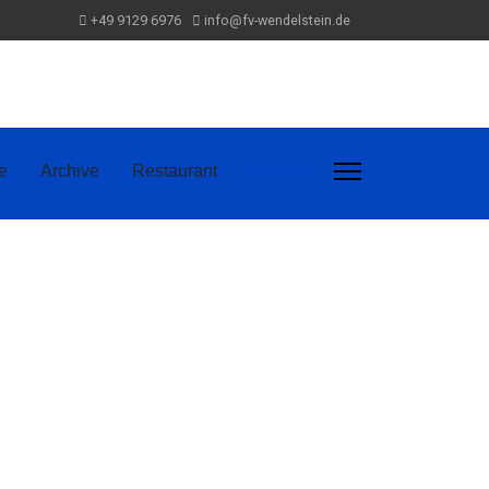
+49 9129 6976
info@fv-wendelstein.de
Sign In
e
Archive
Restaurant