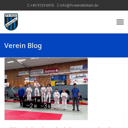
+49 9129 6976
info@fv-wendelstein.de
Verein Blog
Previous
Next